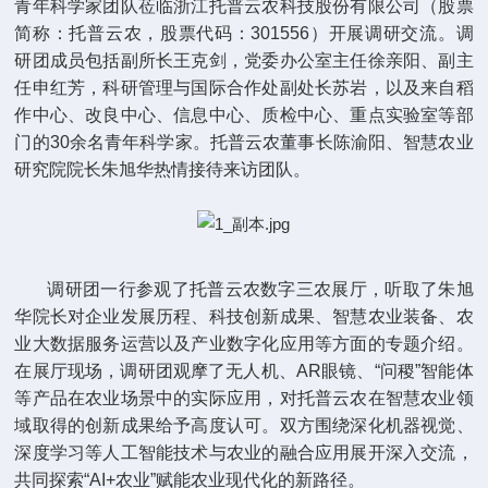
青年科学家团队莅临浙江托普云农科技股份有限公司（股票
简称：托普云农，股票代码：301556）开展调研交流。调
研团成员包括副所长王克剑，党委办公室主任徐亲阳、副主
任申红芳，科研管理与国际合作处副处长苏岩，以及来自稻
作中心、改良中心、信息中心、质检中心、重点实验室等部
门的30余名青年科学家。托普云农董事长陈渝阳、智慧农业
研究院院长朱旭华热情接待来访团队。
调研团一行参观了托普云农数字三农展厅，听取了朱旭
华院长对企业发展历程、科技创新成果、智慧农业装备、农
业大数据服务运营以及产业数字化应用等方面的专题介绍。
在展厅现场，调研团观摩了无人机、AR眼镜、“问稷”智能体
等产品在农业场景中的实际应用，对托普云农在智慧农业领
域取得的创新成果给予高度认可。双方围绕深化机器视觉、
深度学习等人工智能技术与农业的融合应用展开深入交流，
共同探索“AI+农业”赋能农业现代化的新路径。