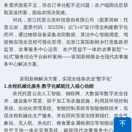
务需求摸底不足，存在订单分配不足问题；农户端因信息获
取渠道闭塞，面临农情决策难。
对此，浙江托普云农科技股份有限公司（股票简称：托
普云农，股票代码：301556）以“1+X”设计理念构建数字化
闭环，通过物联设备采集农田数据、算法中心智能调度、驾
驶舱实现全流程可视化管理。在浙江富阳新桐乡打造集政府
监管、农事服务中心运营、农户受益于一体的农事新型"一
站式”服务综合平台标杆案例——富阳新桐黄金仓现代农事服
务中心解决方案。
富阳新桐解决方案，实现全链条农业“数字化”
1.全程机械化服务,数字化赋能注入核心动能
依托托普云农人工智能、物联网、大数据等数字农业技
术，建设集中育苗、烘干加工等农服设施，利用其环境控制
系统、自动化管理系统、智能控制系统等智能物联技术，实
现全程机械化生产服务。并在田间安装虫情测报灯、农业气
象站、无人机、杀虫灯、粮食重金属检测仪等智能设备，打
造空天地一体化监测系统，赋能现代农事服务中心增强动