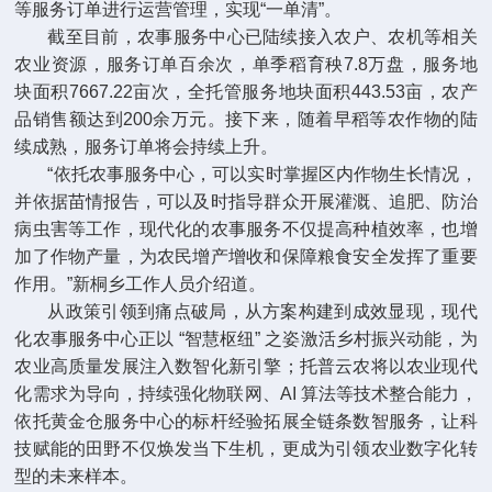
等服务订单进行运营管理，实现“一单清”。
截至目前，农事服务中心已陆续接入农户、农机等相关
农业资源，服务订单百余次，单季稻育秧7.8万盘，服务地
块面积7667.22亩次，全托管服务地块面积443.53亩，农产
品销售额达到200余万元。接下来，随着早稻等农作物的陆
续成熟，服务订单将会持续上升。
“依托农事服务中心，可以实时掌握区内作物生长情况，
并依据苗情报告，可以及时指导群众开展灌溉、追肥、防治
病虫害等工作，现代化的农事服务不仅提高种植效率，也增
加了作物产量，为农民增产增收和保障粮食安全发挥了重要
作用。”新桐乡工作人员介绍道。
从政策引领到痛点破局，从方案构建到成效显现，现代
化农事服务中心正以 “智慧枢纽” 之姿激活乡村振兴动能，为
农业高质量发展注入数智化新引擎；托普云农将以农业现代
化需求为导向，持续强化物联网、AI 算法等技术整合能力，
依托黄金仓服务中心的标杆经验拓展全链条数智服务，让科
技赋能的田野不仅焕发当下生机，更成为引领农业数字化转
型的未来样本。