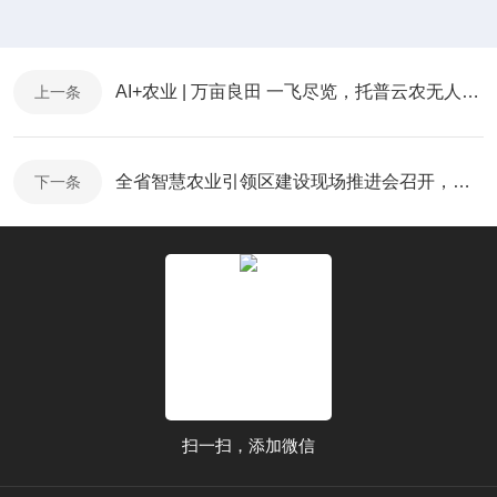
AI+农业 | 万亩良田 一飞尽览，托普云农无人机低空巡检系统赋能智慧农业新发展
上一条
全省智慧农业引领区建设现场推进会召开，托普云农“数智大田”创新模式助力单产提升
下一条
扫一扫，添加微信