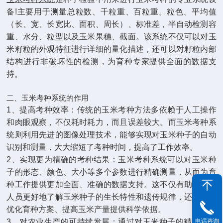
备!主要用于测量总粒数、千粒重、百粒重、粒色、平均值
（长、宽、长宽比、面积、周长）、标准差，半自动检测容
重、水分、粒型以及玉米果穗、截面。该系统不仅可以对玉
米籽粒的外观特征进行详细的量化描述，还可以对籽粒内部
结构进行非破坏性的检测，为育种专家提供全面的数据支
持。
二、玉米考种系统的作用
1、提高考种效率：传统的玉米考种方法多依赖于人工操作
和肉眼观察，不仅耗时耗力，而且误差较大。而玉米考种系
统则利用先进的图像处理技术，能够实现对玉米种子的自动
识别和测量，大大缩短了考种时间，提高了工作效率。
2、实现更为精确的考种结果：玉米考种系统可以对玉米种
子的形态、颜色、大小等多个参数进行精确测量，从而为育
种工作提供更加全面、准确的数据支持。这不仅有助于科研
人员更好地了解玉米种子的生长特性和遗传规律，还能够为
优化育种方案、提高玉米产量提供科学依据。
3、对农业生产的可持续发展：通过对玉米种子的精确测量
电话咨询