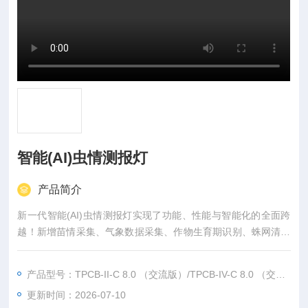
智能(AI)虫情测报灯
产品简介
新一代智能(AI)虫情测报灯实现了功能、性能与智能化的全面跨
越！新增苗情采集、气象数据采集、作物生育期识别、蛛网清洁
等实用功能，更通过软硬件迭代升级，进一步提升了诱虫能力、
图像精度与识别效能，并创新性内嵌农业AI智能体“问稷”，深度
产品型号：TPCB-II-C 8.0 （交流版）/TPCB-IV-C 8.0 （交直流通用版）
整合作物生育期、气象环境及历史虫情数据，多维度解析虫情发
更新时间：2026-07-10
展趋势，让测报更高效、更精准，为病虫害防控提供决策依据。